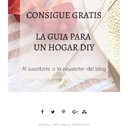
disfraz
,
DIY niños
,
Halloween