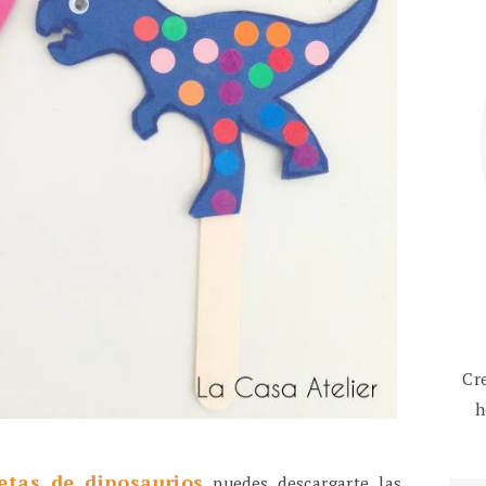
Cr
h
etas de dinosaurios
puedes descargarte las